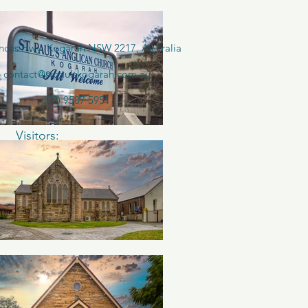
inces Hwy, Kogarah NSW 2217, Australia
contact@stpaulskogarah.com.au
(02) 9587 5951
Visitors: