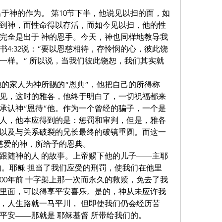
于神的作为。 第10节下半，他说见以扫的面，如
到神，而性命得以存活，而如今见以扫，他的性
完全是出于 神的恩手。今天，神也同样地教导我
4:32说：“要以恩慈相待，存怜悯的心，彼此饶
一样。” 所以说，当我们彼此饶恕，我们其实就
他的家人为神所赐的“恩典”，他把自己的所得称
。可见，这时的雅各，他终于明白了，一切祝福都来
各承认神“恩待”他。作为一个曾经的骗子，一个是
人，他本应得到的是：惩罚和审判，但是，雅各
以及与关系破裂的兄长最终的破镜重圆。而这一
施慈爱的神，所给予的恩典。
跟随神的人 的故事。上帝赐下他的儿子——主耶
物。耶稣 担当了我们应受的刑罚，使我们在他里
00年前 十字架上那一次而永久的救赎，免去了我
里面，可以得享平安喜乐。是的，神从未应许我
，人生路就一马平川， 但即使我们仍会经历苦
平安——那就是 耶稣基督 所带给我们的。