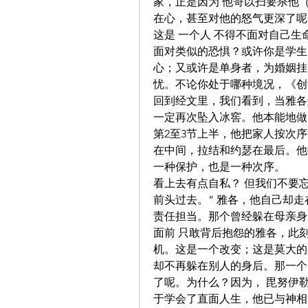
家，正是因为 他哥以扫要杀他（
在心，甚至对他的怒气更深了呢
这是 一个人 不得不面对自己
面对类似的恐惧？或许你是学生
心；又或许是单身者，为婚姻挂
忧。不论你处于哪种境况，《创
回到经文里，我们看到，当雅各
一定再次坠入冰窖。他本能地做
第2至3节上半，他把家人按次
在中间，拉结和约瑟在最后。他
一种保护，也是一种次序。
看上去有点自私？ 但我们不要
前头过去。” 雅各，他自己却
责任担当。那个曾经躲在母亲身
面前 只敢背后抱怨的雅各，此
机。这是一个改变；这是莫大的
却不再躲在别人的身后。那一个
了呢。为什么？因为， 毘努伊
于学会了直面人生，他已与神相遇