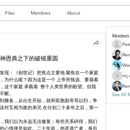
Files
Members
About
Members
Pet
Ren
6.3.1 神恩典之下的破镜重圆
Wen
发现：《创世记》把焦点主要地 聚焦在一个家庭
mj.
mj.qin
，为什么呢？因为这是一个 上帝所拣选、要藉着
Ren
，这个家庭 承载着  整个人类世界的盼望。但我
不断。
See All 
到雅各，从出生开始，就和双胞胎哥哥以扫，争
这对互相为敌的弟兄 在分别二十多年之后，第一
，我们以为永远无法修复；有些关系碎得，我们
的心情便是如此。二十年前，他是逃亡者，身后