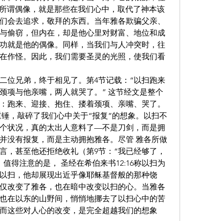
像。所谓偶像，就是那些在我们心中，取代了神本该
们会去追求，敬拜的东西。当年雅各欺骗父亲、
与偷窃，但内在，却是他心里对财富、地位和成
功就是他的偶像。同样，当我们与人冲突时，往
在作怪。因此，我们需要圣灵的光照，使我们看
二位兄弟，终于相见了。第4节记载：“以扫跑来
颈项与他亲嘴，两人就哭了。” 这节经文是整个
：跑来、迎接、抱住、搂着颈项、亲嘴、哭了。
重锤，敲碎了我们心中关于“报复”的想象。以扫不
个状况，真的太出人意料了—不是刀剑，而是拥
并没有报复，而是主动拥抱雅各。尽管 雅各所做
言，甚至他还拒绝收礼（第9节：“我已经够了，
得注意的是， 圣经在希伯来书12:16称以扫为 
的以扫，他却展现出近乎像耶稣基督般的那种饶
仅改变了雅各，也在暗中改变以扫的心。当雅各
也在以东的山野间，悄悄地挪去了以扫心中的苦
而这些对人心的改变，是完全超越我们的想象