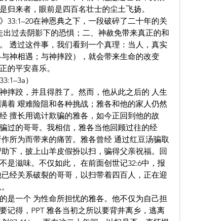
是归来者，眼前是四百名壮士的尘土飞扬。
33:1–20在神恩典之下，一段破碎了二十年的关
、走出过去阴影下的恐惧；二、神赦免带来真正的和
。 透过这件事，我们看到一个真理：当人，真实
雅各与神相遇；与神摔跤），就会带来生命的改变
正的平安喜乐。
:1–3a）
与神摔跤，并且得胜了。然而，他从此之后的 人生
满着 艰难险阻和各种挑战；雅各和他的家人仍然
经 擅长用诡计欺骗的雅各，如今正回到他的故
骗过的哥哥。我相信，雅各当他回顾过往的经
所作所为而带来的痛苦。雅各曾经 通过红豆汤骗取
帮助下，披上山羊皮假扮以扫，骗得父亲祝福。回
是滋味。不仅如此， 在前面创世记32:6中，报
他已经关系破裂的哥哥，以扫带着四百人，正在迎
队。
到的是一个 为性命所担忧的雅各。他不仅为自己担
要记得，PPT 雅各当初之所以要背井离乡，逃离