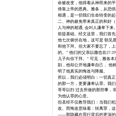
命被改变，他得着从神而来的平
倚靠上帝的恩典。雅各，从恐惧
相遇，是一切我们生命转变的起
二、神的赦免带来真正的和好（创3
人与神的相遇, 会叫人谦卑下
前提基础。经文这里，我们首先
他七次俯伏在地，这可是 朝见
和他下拜。但大家不要忘了，上帝
的。” 他们的父亲以撒也在27
儿子向你下拜。” 可见，雅各
刻，他却公开地谦卑自己， 他称
明了他真实的悔改与降服。
所以，我们必须明白：一切真正
的那一方，更要谦卑认罪。我们
哥哥以扫 过去所做的那些事，
为他认罪的心意。
但圣经不仅教导我们：当我们犯
改。而悔改意味着：转离罪，这
——那隐藏在罪行背后的更深的