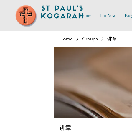
Home
I'm New
Eas
Home
Groups
讲章
讲章