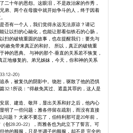
了二十年的恩怨。这眼泪，不是政治家的作秀，
兄弟、两个在母腹中就开始争斗的人，终于因着
泣。
是否有一个人，我们觉得永远无法原谅？请记
能让以扫的心融化，也能让那看似铁石的心肠，
以扫的破镜重圆的故事，也在提醒我们：要先与
神的赦免带来真正的和好。 所以，真正的破镜重
于神的恩典。 与神的那个-垂直的关系若不恢复，
真正地修复的。弟兄姊妹，今天，你和神的关系 
12–20）
追杀，被复仇的阴影中。饶恕，驱散了他的恐惧
32:1所说：“得赦免其过、遮盖其罪的，这人是
各安居、建造、敬拜，显出关系和好之后，他内心
显明了一些问题：雅各停留在疏割，而没有直接
什么问题？ 大家不要忘了，伯特利那可是20年前，
方（创28:20–22），而雅各也为此立下了誓言。可
但他的顺服，只是半调子的顺服，却不是 完全的