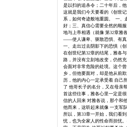
是以扫的追杀令；二十年后，他
这就是我们今天要看的《创世记》
系，如何奇迹般地重圆。  一
好；三、真信心需要全然的顺服
地与上帝相遇（就像 第32章
——使人谦卑、驱散恐惧、有真
一、走出过去阴影下的恐惧（创33
在创世纪第32章的结尾，雅各
路，并没有立刻地改变，仍然充
会面对非常危险的处境。这个曾
乡，但他要面对，却是他从前欺
历，他的内心一定承受着 自己
了 他哥长子的名分，又在母亲
首这些往事，雅各心里一定是很不
信的人回来 对雅各说，那个和
他而来，这听起来就像 一支军
所以，第33章一开始，我们看
忧，也为全家人的性命而担忧。