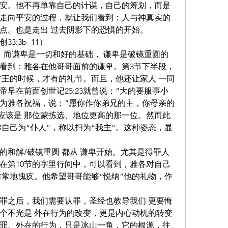
安。他不再单靠自己的计谋，自己的筹划，而是
走向平安的过程，就让我们看到：人与神真实的
点。也是走出 过去阴影下的恐惧的开始。
3:3b–11）
来。而谦卑是一切和好的基础， 谦卑是破镜重圆的
看到：雅各在他哥哥面前的谦卑。第3节下半段，
君王的时候，才有的礼节。而且，他还让家人 一同
早在前面创世记25:23就曾说：“大的要服事小
:29为雅各祝福，说：“愿你作你弟兄的主，你母亲的
本应该是 那位蒙拣选、地位更高的那一位。然而此
自己为“仆人”，称以扫为“我主”。这种姿态，显
的和解/破镜重圆 都从 谦卑开始。尤其是得罪人
在第10节的字里行间中，可以看到，雅各对自己
非常地愧疚。他希望哥哥能够“悦纳”他的礼物，作
罪之后，我们需要认罪，圣经也教导我们 更要悔
个不光是 外在行为的改变，更是内心动机的转变
罪。外在的行为，只是冰山一角，它的根源，往