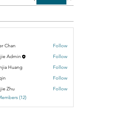
er Chan
Follow
jie Admin
Follow
jia Huang
Follow
qin
Follow
jie Zhu
Follow
Members (12)