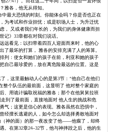
创27:41）。而在这二十年间，以扫是否一直怀恨
？雅各，他无从得知。
生命中最大恐惧的时刻。你能体会吗？你是否也正在
，为考试和作业担忧；或是职场人士，为升迁忧
虑， 又或者我们年长的，为我们的身体健康而担
世记》33章都在对我们说话。
远远看见：以扫带着四百人迎面而来时，他的心
出了最坏的打算， 雅各的安排充满了人的筹算。
序排列：使女和她们的孩子在前，利亚和她的孩子
把自己最珍爱的，放在离危险最远的位置。这是
忘了，这里最触动人心的是第3节：“他自己在他们
走在整个队伍的最前面，这显明了 他对整个家庭的
后、用诡计骗取祝福的雅各；那个在他舅舅拉班
刻走到了最前面，直接地面对 他人生的挑战和危
勇气；这更是信心的表现。雅各虽然在恐惧中，
曾经擅长逃避的人，如今怎么却选择勇敢地面对
勒（神的面）的那一夜改变了他——他瘸了，却终
。在第32章24–32节，他与神摔跤之后，他的生