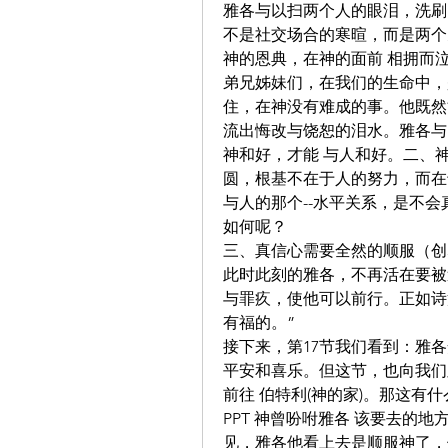
雅各与以扫两个人的眼泪，洗刷
不是社交场合的寒暄，而是两个
神的恩典，在神的面前 相拥而
弟兄姊妹们，在我们的生命中，
住，在神没有难成的事。他既然
流出悔改与饶恕的泪水。雅各与
神和好，才能 与人和好。二、
圆，根基不在于人的努力，而在
与人的那个--水平关系，是不会
如何呢？
三、真信心需要全然的顺服（创33:
此时此刻的雅各，不再活在要被
与罪疚，使他可以前行。正如诗篇
有福的。”
接下来，第17节我们看到：雅
平安和喜乐。但这节，也向我们
前往 伯特利(神的家)。那这有
PPT 神曾吩咐雅各 该要去的地
见，雅各他看上去是顺服神了，