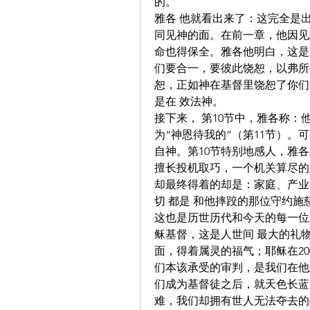
的。
雅各 他就看出来了：这完全是出
同见神的面。在前一章，他因见
命也得保全。雅各他明白，这是
们要合一，要彼此饶恕，以弗所书
恕，正如神在基督里饶恕了你们
是在 效法神。
接下来， 第10节中，雅各称：
为“神恩待我的”（第11节）
自神。第10节特别地感人，雅
擅长投机取巧，一个机关算尽的
却最终得着的却是：家庭、产业
切 都是 和他摔跤的那位守约
这也是历世历代和今天的每一位
稣基督，这是人世间 最大的礼
面，得着属灵的福气；耶稣在20
们本该承受的审判，是我们在他
们成为基督徒之后，就天色长蓝
难，我们却拥有世人无法夺去的