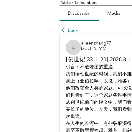
Public
·
12 members
Discussion
Media
Back
aileenzhang77
March 3, 2026
aileenzhang77
[创世记 33:1–20] 202
引言：不敢奢望的重逢
我们读创世纪的时候，我们不难
身上（亚伯拉罕，以撒，雅各）
他们改变全人类的家庭。可以说
们也看到了，这个家庭各种事情
从创世纪前面的经文中，我们看
夺长子的地位。今天，我们看到
次重逢。
在人生的长河中，有些裂痕深得
甚至不敢弯腰拾起。雅各，此刻