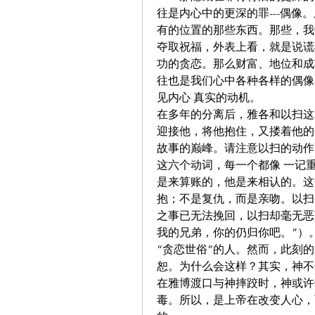
往是内心中的更深的罪---偶
有的位置的那些东西。那些，我
夺取祝福，外表上看，就是说谎
功的贪恋。那么财富、地位和成
往也是我们心中各种各样的偶像
见内心 真实的动机。
在多年的分离后，雅各和以扫这
迎接他，将他抱住，又搂着他的
故事的巅峰。请注意以扫的动作
这六个动词，每一个都像 一记
是来算账的，他是来相认的。这
抱；不是复仇，而是亲吻。以扫
之事已无法挽回，以扫却毫无恶
我的兄弟，你的仍归你吧。”）。值
“贪恋世俗”的人。然而，此刻
恕。为什么会这样？其实，神不
在雅博渡口与神摔跤时，神或许
毒。所以，是上帝在改变人心，