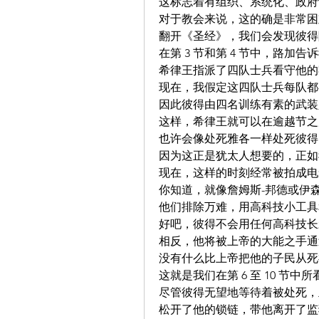
这标志着有组织、系统化、政府
对于教会来说，这的确是非常困
翻开《圣经》，我们会发现彼得
在第 3 节和第 4 节中，路
希律王指派了四队士兵看守他的
现在，我假定这四队士兵每队都有
因此彼得由四名训练有素的武装
这样，希律王就可以在逾越节之
也许会像处死雅各一样处死彼得
因为这正是犹太人想要的，正如我
现在，这样的时刻经常被拍成电
你知道，就像詹姆斯-邦德或伊
他们排除万难，用高科技小工具
好吧，彼得不会用任何高科技长
相反，他将被上帝的大能之手通
没有什么比上帝把他的子民从死
这就是我们在第 6 至 10 节中
尽管彼得无望地等待着被处死，
松开了他的锁链，带他离开了监