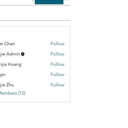
er Chan
Follow
jie Admin
Follow
jia Huang
Follow
qin
Follow
jie Zhu
Follow
Members (12)