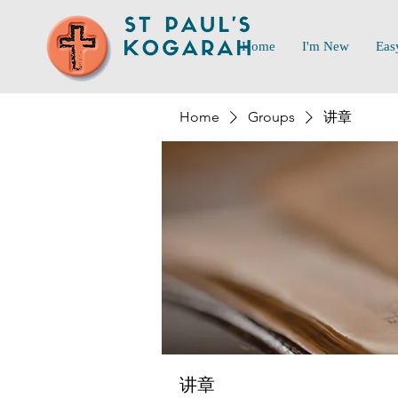
Home
I'm New
Eas
Home
Groups
讲章
讲章