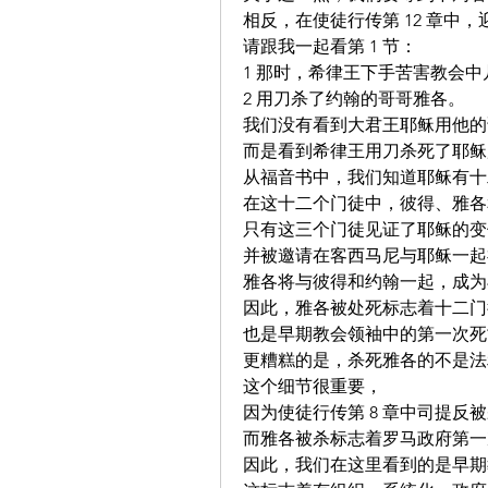
相反，在使徒行传第 12 章中
请跟我一起看第 1 节：
1 那时，希律王下手苦害教会中
2 用刀杀了约翰的哥哥雅各。
我们没有看到大君王耶稣用他的
而是看到希律王用刀杀死了耶稣
从福音书中，我们知道耶稣有十
在这十二个门徒中，彼得、雅各
只有这三个门徒见证了耶稣的变
并被邀请在客西马尼与耶稣一起
雅各将与彼得和约翰一起，成为
因此，雅各被处死标志着十二门
也是早期教会领袖中的第一次死
更糟糕的是，杀死雅各的不是法
这个细节很重要，
因为使徒行传第 8 章中司提反
而雅各被杀标志着罗马政府第一
因此，我们在这里看到的是早期