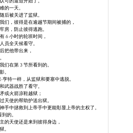
认可的逼迫开始了。 
难的一天。
随后被关进了监狱。
加告诉我们，彼得是在逾越节期间被捕的，
牢房，防止彼得逃跑。
 6 小时的轮班时间，
人员全天候看守。
后把他带出来，
。
们在第 3 节所看到的。
影。
森-亨特一样，从监狱和要塞中逃脱。
和武器战胜了看守。
矛或火箭凉鞋越狱；
过天使的帮助护送出狱。
神手中拯救到上帝手中更能彰显上帝的主权了。
所看到的。
主的天使还是来到彼得身边，
狱。