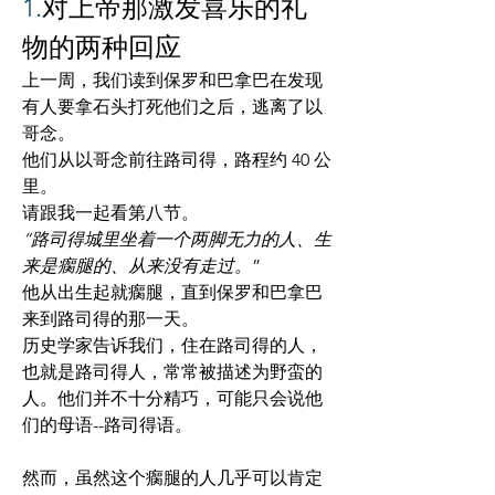
1.
对上帝那激发喜乐的礼
物的两种回应
上一周，我们读到保罗和巴拿巴在发现
有人要拿石头打死他们之后，逃离了以
哥念。 
他们从以哥念前往路司得，路程约 40 公
里。 
请跟我一起看第八节。
“路司得城里坐着一个两脚无力的人、生
来是瘸腿的、从来没有走过。
”
他从出生起就瘸腿，直到保罗和巴拿巴
来到路司得的那一天。 
历史学家告诉我们，住在路司得的人，
也就是路司得人，常常被描述为野蛮的
人。他们并不十分精巧，可能只会说他
们的母语--路司得语。 
然而，虽然这个瘸腿的人几乎可以肯定