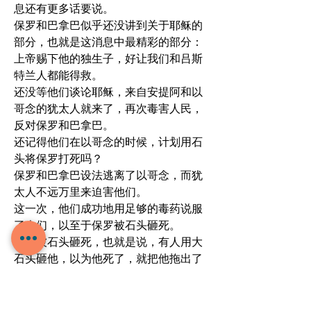
息还有更多话要说。
保罗和巴拿巴似乎还没讲到关于耶稣的
部分，也就是这消息中最精彩的部分：
上帝赐下他的独生子，好让我们和吕斯
特兰人都能得救。
还没等他们谈论耶稣，来自安提阿和以
哥念的犹太人就来了，再次毒害人民，
反对保罗和巴拿巴。
还记得他们在以哥念的时候，计划用石
头将保罗打死吗？
保罗和巴拿巴设法逃离了以哥念，而犹
太人不远万里来迫害他们。
这一次，他们成功地用足够的毒药说服
了人们，以至于保罗被石头砸死。
保罗被石头砸死，也就是说，有人用大
石头砸他，以为他死了，就把他拖出了
城。
人群的转变真是太快了！
前一分钟他们还以为保罗是神，下一分