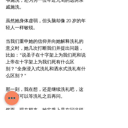
爷施洗，还为另一位年近九旬的远房亲
戚施洗。
虽然她身体虚弱，但头脑却像 20 岁的年
轻人一样敏锐。 
当我们重申她的信仰并向她解释洗礼的
意义时，她几次打断我们并提出问题，
比如："说圣子在十字架上为我们死和说
上帝在十字架上为我们死有什么区
别？"全身浸入式洗礼和洒水式洗礼有什
么区别？"  
那一刻，我在想，还是继续洗礼吧，这
些问题可以等洗礼之后再问。
然而，现在想来，她实质上是在问这样
一个问题："先生们，我必须怎么做才能
得救？"她想弄清楚并确信她的信仰是建