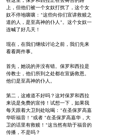
在这里，保罗和西拉正在去祷告的路
上，但他们被一个女奴打扰了，这个女
奴不停地嚷嚷："这些向你们宣讲救赎之
道的人，是至高神的仆人"。这个女奴一
连喊了好几天！
现在，在我们继续讨论之前，我们先来
看看两件事。 
首先，她说的并没有错。保罗和西拉是
传教士，他们所到之处都在宣扬救恩。
他们是至高神的仆人。
第二，这难道不好吗？这对保罗和西拉
来说是免费的宣传！试想一下，如果我
每天跟着大卫到处吆喝："在圣保罗高嘉
华听福音！"或者 "在圣保罗高嘉华，大
卫的话里有救赎！"这当然有助于福音的
传播，不是吗？